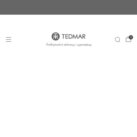
Ponad 20 nowych produktów. Sprawdź nasze
nowości!
+48 22 100 45 01
sklep@tedmar.com.pl
0