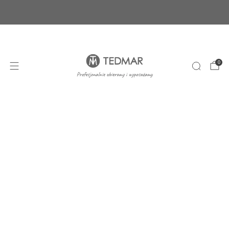
Ponad 20 nowych produktów. Sprawdź nasze
nowości!
+48 22 100 45 01
sklep@tedmar.com.pl
0