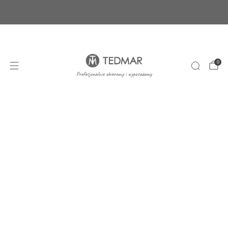
Ponad 20 nowych produktów. Sprawdź nasze
nowości!
+48 22 100 45 01
sklep@tedmar.com.pl
0