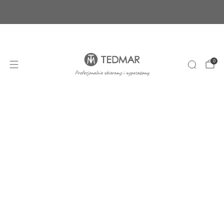
Ponad 20 nowych produktów. Sprawdź nasze
nowości!
+48 22 100 45 01
sklep@tedmar.com.pl
0