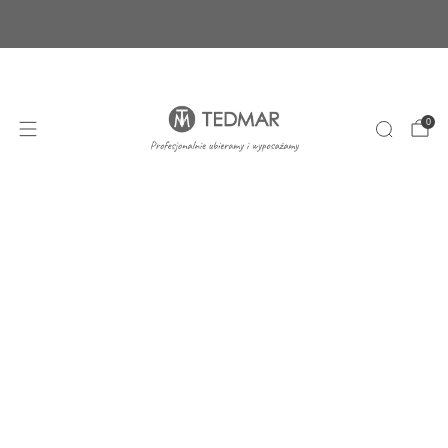
Ponad 20 nowych produktów. Sprawdź nasze
nowości!
+48 22 100 45 01
sklep@tedmar.com.pl
0