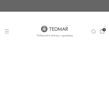
Ponad 20 nowych produktów. Sprawdź nasze
nowości!
+48 22 100 45 01
sklep@tedmar.com.pl
0