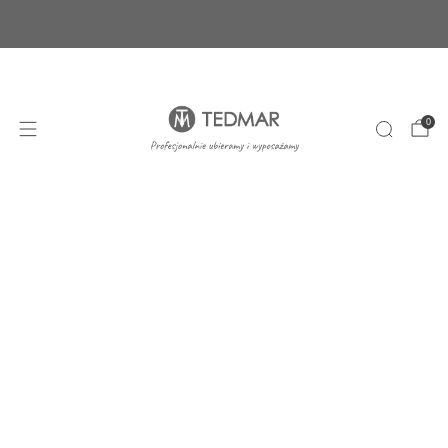
Ponad 20 nowych produktów. Sprawdź nasze
nowości!
+48 22 100 45 01
sklep@tedmar.com.pl
0