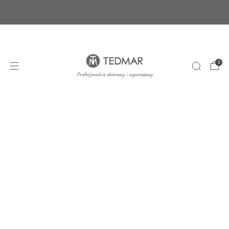
Ponad 20 nowych produktów. Sprawdź nasze
nowości!
+48 22 100 45 01
sklep@tedmar.com.pl
0