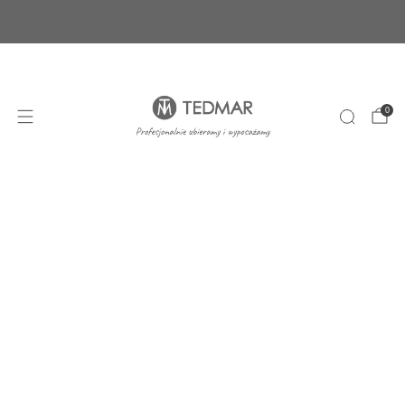
Ponad 20 nowych produktów. Sprawdź nasze
nowości!
+48 22 100 45 01
sklep@tedmar.com.pl
0