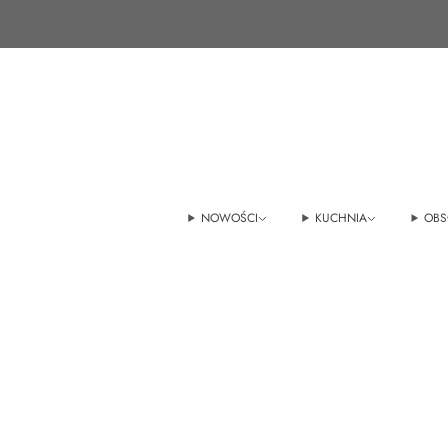
+48 22 100 45 01
sklep@tedmar.com.pl
NOWOŚCI
KUCHNIA
OBS