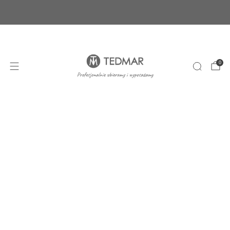
Ponad 20 nowych produktów. Sprawdź nasze
nowości!
+48 22 100 45 01
sklep@tedmar.com.pl
0