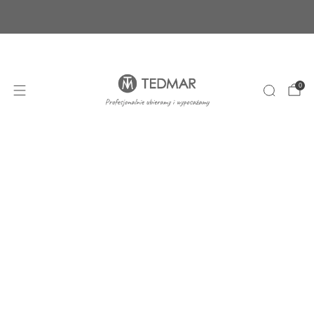
Ponad 20 nowych produktów. Sprawdź nasze
nowości!
+48 22 100 45 01
sklep@tedmar.com.pl
0