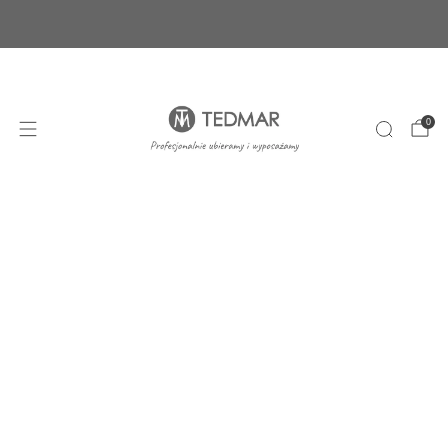
Ponad 20 nowych produktów. Sprawdź nasze
nowości!
+48 22 100 45 01
sklep@tedmar.com.pl
0