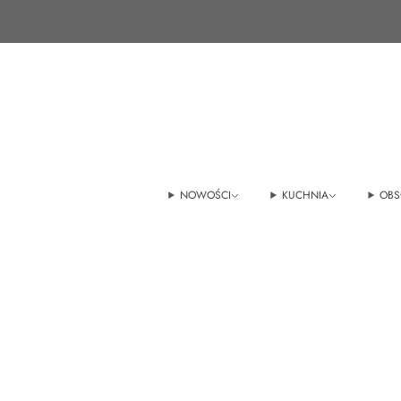
+48 22 100 45 01
sklep@tedmar.com.pl
NOWOŚCI
KUCHNIA
OBS