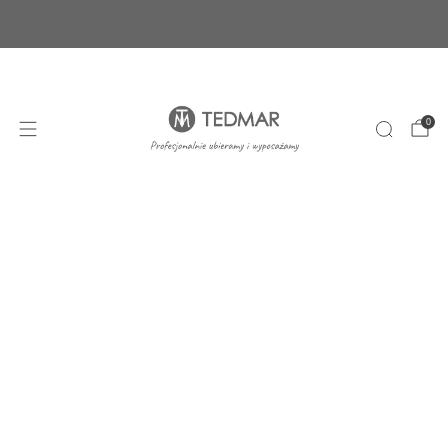
Ponad 20 nowych produktów. Sprawdź nasze
nowości!
+48 22 100 45 01
sklep@tedmar.com.pl
0