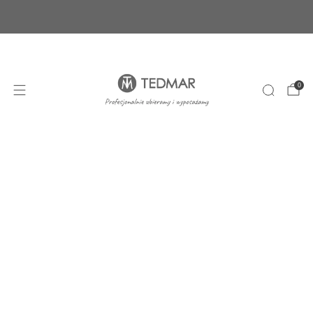
Ponad 20 nowych produktów. Sprawdź nasze
nowości!
+48 22 100 45 01
sklep@tedmar.com.pl
0