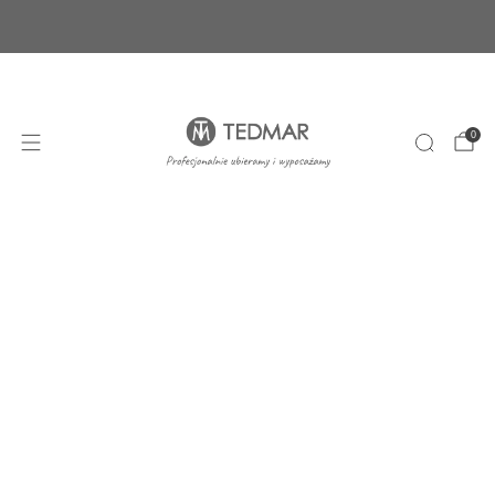
Ponad 20 nowych produktów. Sprawdź nasze
nowości!
+48 22 100 45 01
sklep@tedmar.com.pl
0