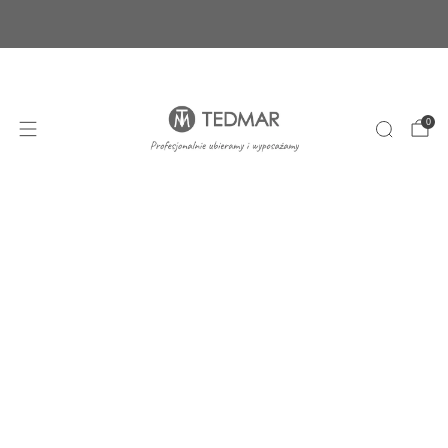
Ponad 20 nowych produktów. Sprawdź nasze
nowości!
+48 22 100 45 01
sklep@tedmar.com.pl
0