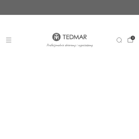
Ponad 20 nowych produktów. Sprawdź nasze
nowości!
+48 22 100 45 01
sklep@tedmar.com.pl
0