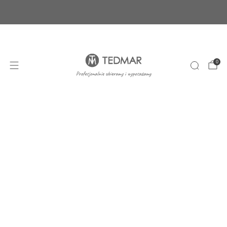
Ponad 20 nowych produktów. Sprawdź nasze
nowości!
+48 22 100 45 01
sklep@tedmar.com.pl
0