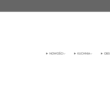
+48 22 100 45 01
sklep@tedmar.com.pl
NOWOŚCI
KUCHNIA
OBS