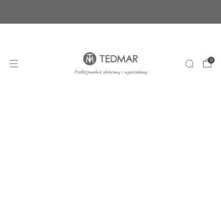
Ponad 20 nowych produktów. Sprawdź nasze
nowości!
+48 22 100 45 01
sklep@tedmar.com.pl
0