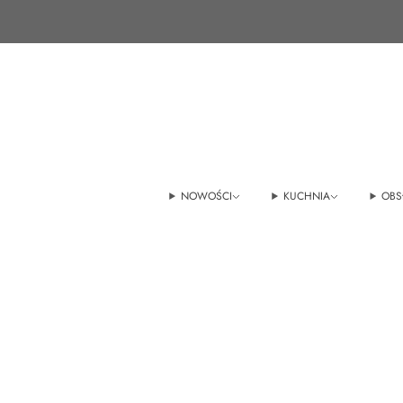
+48 22 100 45 01
sklep@tedmar.com.pl
NOWOŚCI
KUCHNIA
OBS