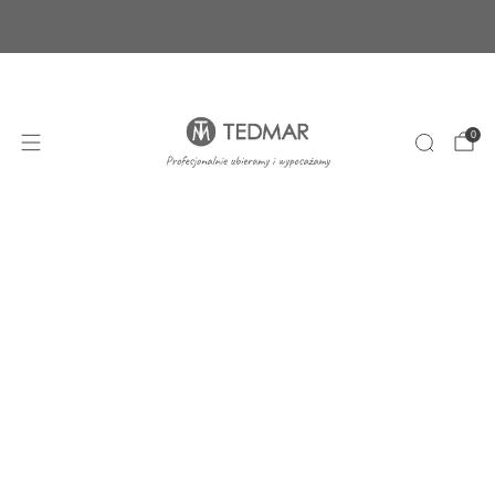
Ponad 20 nowych produktów. Sprawdź nasze
nowości!
+48 22 100 45 01
sklep@tedmar.com.pl
0