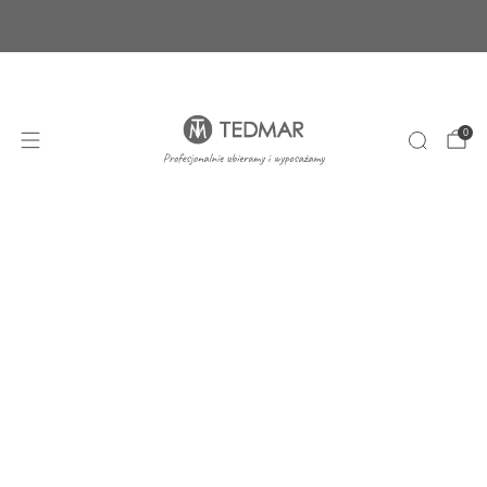
Ponad 20 nowych produktów. Sprawdź nasze
nowości!
+48 22 100 45 01
sklep@tedmar.com.pl
0