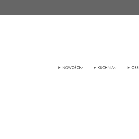
+48 22 100 45 01
sklep@tedmar.com.pl
NOWOŚCI
KUCHNIA
OBS