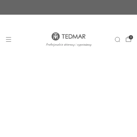
Ponad 20 nowych produktów. Sprawdź nasze
nowości!
+48 22 100 45 01
sklep@tedmar.com.pl
0