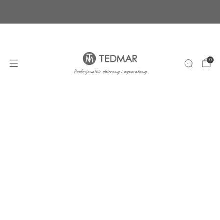
Ponad 20 nowych produktów. Sprawdź nasze
nowości!
+48 22 100 45 01
sklep@tedmar.com.pl
0