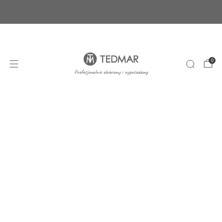
Ponad 20 nowych produktów. Sprawdź nasze
nowości!
+48 22 100 45 01
sklep@tedmar.com.pl
0