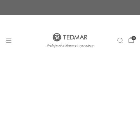
Ponad 20 nowych produktów. Sprawdź nasze
nowości!
+48 22 100 45 01
sklep@tedmar.com.pl
0