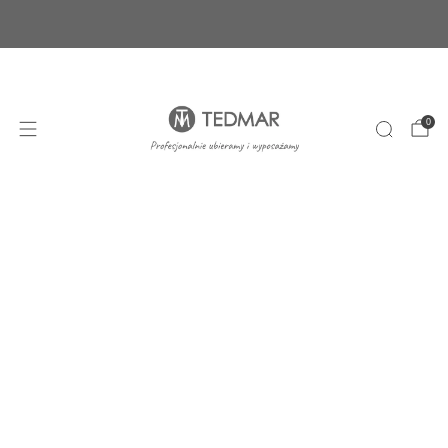
Ponad 20 nowych produktów. Sprawdź nasze
nowości!
+48 22 100 45 01
sklep@tedmar.com.pl
0