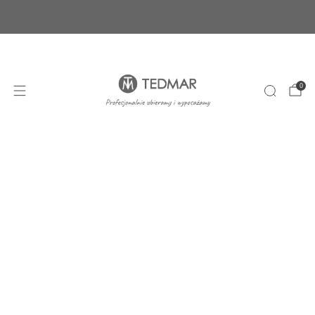
Ponad 20 nowych produktów. Sprawdź nasze
nowości!
+48 22 100 45 01
sklep@tedmar.com.pl
0