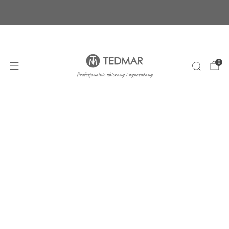
Ponad 20 nowych produktów. Sprawdź nasze
nowości!
+48 22 100 45 01
sklep@tedmar.com.pl
0