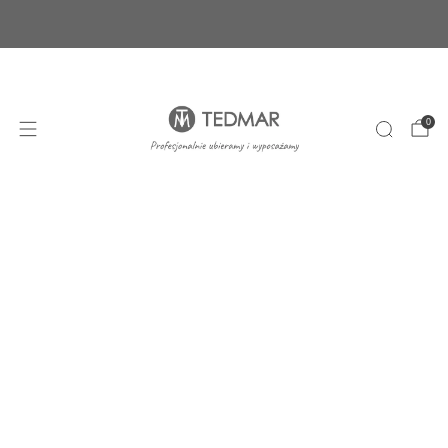
Ponad 20 nowych produktów. Sprawdź nasze
nowości!
+48 22 100 45 01
sklep@tedmar.com.pl
0